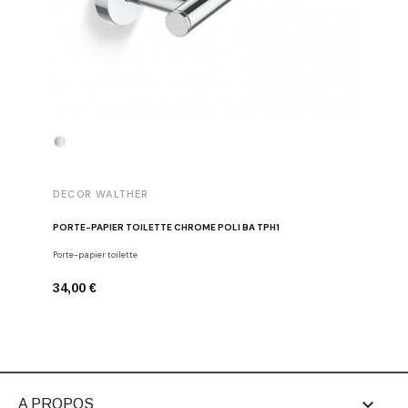
DECOR WALTHER
DECOR 
PORTE-PAPIER TOILETTE CHROME POLI BA TPH1
PATÈRE 
Porte-papier toilette
Crochets
34,00 €
29,00 €

A PROPOS