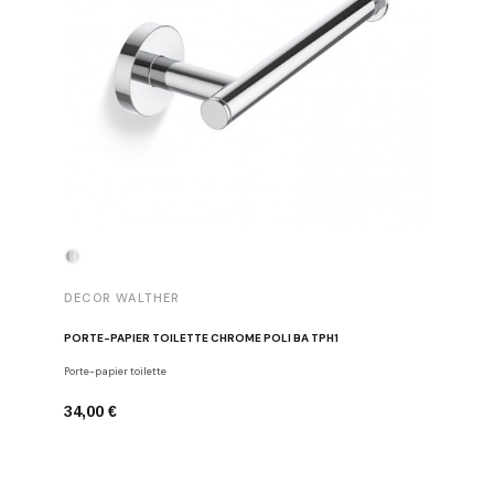
DECOR WALTHER
DECOR 
PORTE-PAPIER TOILETTE CHROME POLI BA TPH1
PATÈRE 
Porte-papier toilette
Crochets
34,00 €
29,00 €