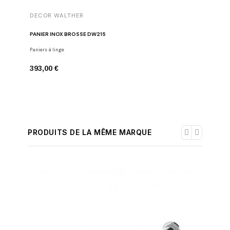
DECOR WALTHER
DECOR 
PANIER INOX BROSSÉ DW215
POUBELL
Paniers à linge
Poubelles
393,00 €
183,00 
PRODUITS DE LA MÊME MARQUE
-30%