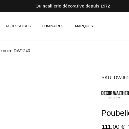
Quincaillerie décorative depuis 1972
ACCESSOIRES
LUMINAIRES
MARQUES
e noire DW1240
SKU
DW061
Poubel
111,00 €