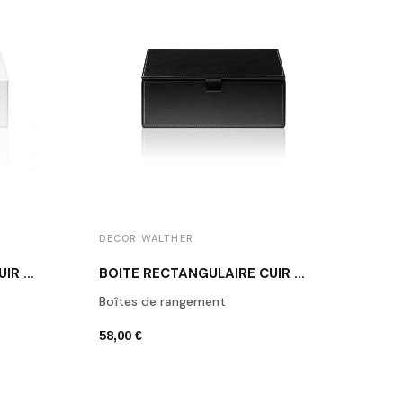
DECOR WALTHER
DECO
BOÎTE RECTANGULAIRE CUIR BLANC BROWNIE BOD2
BOÎTE RECTANGULAIRE CUIR NOIR BROWNIE BMD2
Boîtes de rangement
Porte
58,00 €
42,00