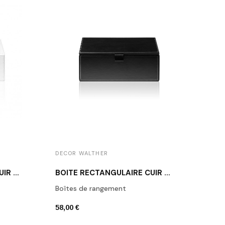
DECOR WALTHER
DECO
BOÎTE RECTANGULAIRE CUIR BLANC BROWNIE BOD2
BOÎTE RECTANGULAIRE CUIR NOIR BROWNIE BMD2
Boîtes de rangement
Porte
58,00 €
42,00