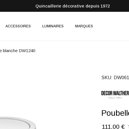
Quincaillerie décorative depuis 1972
ACCESSOIRES
LUMINAIRES
MARQUES
le blanche DW1240
SKU
DW061
Poubel
111,00 €