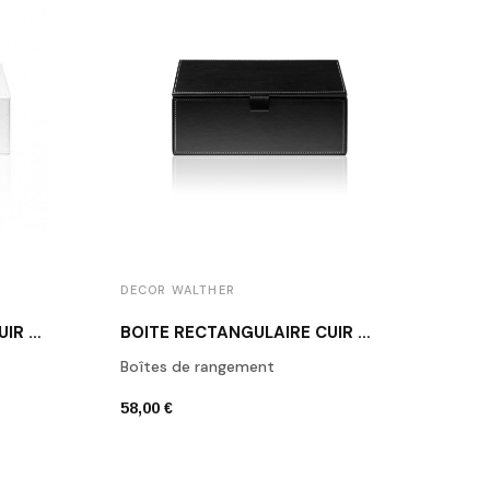
DECOR WALTHER
DECO
BOÎTE RECTANGULAIRE CUIR BLANC BROWNIE BOD2
BOÎTE RECTANGULAIRE CUIR NOIR BROWNIE BMD2
Boîtes de rangement
Porte
58,00 €
42,00