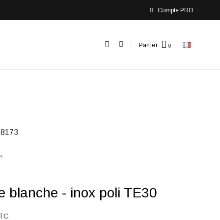
Compte PRO
Panier
8173
e blanche - inox poli TE30
TC