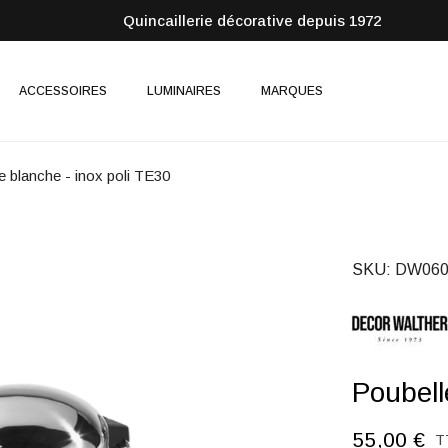
Quincaillerie décorative depuis 1972
ACCESSOIRES
LUMINAIRES
MARQUES
e blanche - inox poli TE30
SKU
DW060
Poubell
55,00 €
T