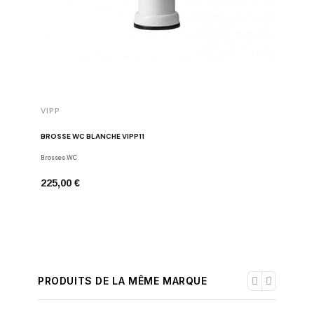
VIPP
VIPP
BROSSE WC BLANCHE VIPP11
DISTRIBU
Brosses WC
Distribute
225,00 €
115,00 
PRODUITS DE LA MÊME MARQUE