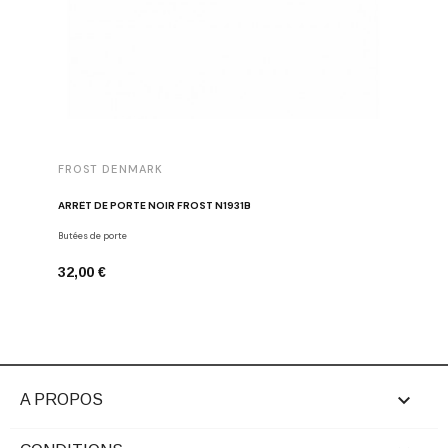
FROST DENMARK
FROST 
ARRÊT DE PORTE NOIR FROST N1931B
POIGNÉE 
Butées de porte
Poignées d
32,00 €
16,00 €

A PROPOS