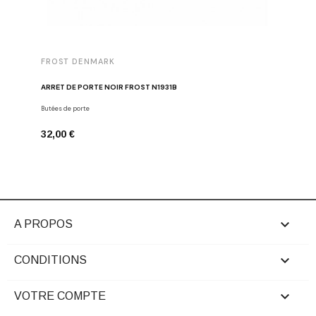
FROST DENMARK
FROST 
ARRÊT DE PORTE NOIR FROST N1931B
POIGNÉE 
Butées de porte
Poignées d
32,00 €
16,00 €

A PROPOS

CONDITIONS

VOTRE COMPTE