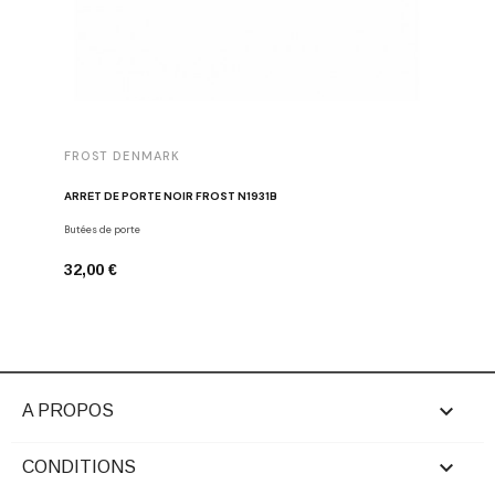
FROST DENMARK
FROST 
ARRÊT DE PORTE NOIR FROST N1931B
POIGNÉE 
Butées de porte
Poignées d
32,00 €
16,00 €

A PROPOS

CONDITIONS