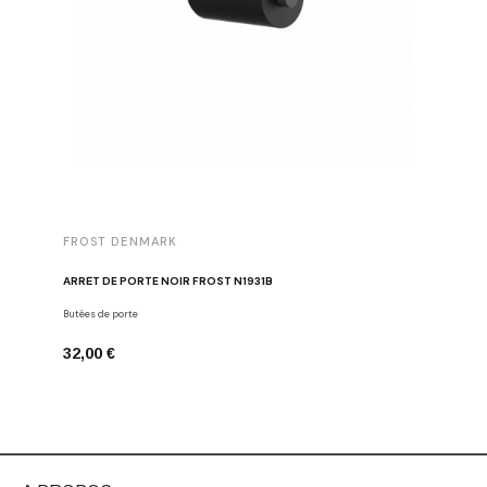
FROST DENMARK
FROST 
ARRÊT DE PORTE NOIR FROST N1931B
POIGNÉE 
Butées de porte
Poignées d
32,00 €
16,00 €