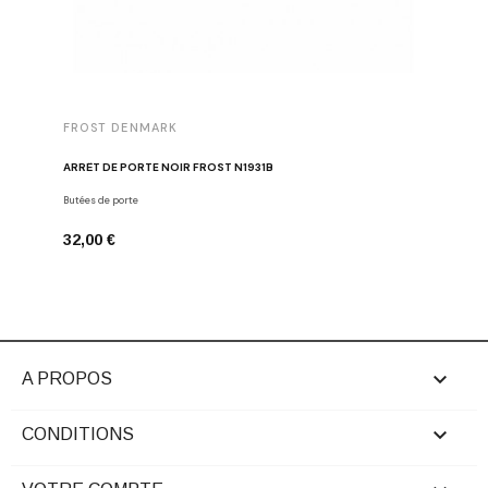
FROST DENMARK
FROST 
ARRÊT DE PORTE NOIR FROST N1931B
POIGNÉE 
Butées de porte
Poignées d
32,00 €
16,00 €

A PROPOS

CONDITIONS