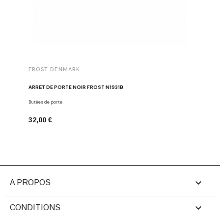
FROST DENMARK
FROST 
ARRÊT DE PORTE NOIR FROST N1931B
POIGNÉE 
Butées de porte
Poignées d
32,00 €
16,00 €

A PROPOS

CONDITIONS