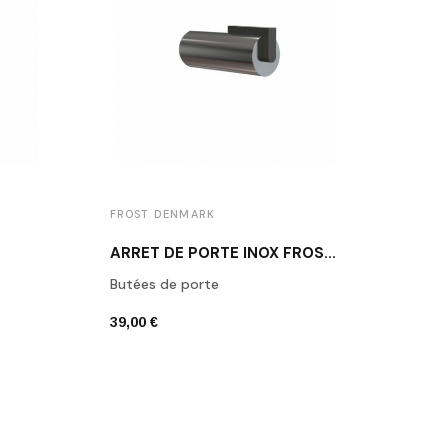
FROST DENMARK
FROS
ARRÊT DE PORTE INOX FROST N1931-1
Butées de porte
Butée
39,00 €
39,00