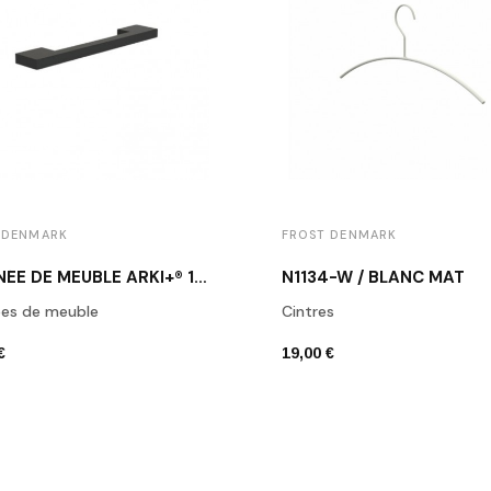
 DENMARK
FROST DENMARK
POIGNÉE DE MEUBLE ARKI+® 160 NOIR MAT
N1134-W / BLANC MAT
ées de meuble
Cintres
€
19,00 €