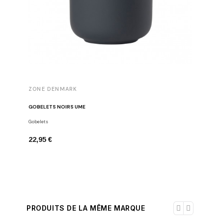
ZONE DENMARK
ZONE D
GOBELETS NOIRS UME
DISTRIBU
Gobelets
Distribute
22,95 €
42,95 €
PRODUITS DE LA MÊME MARQUE