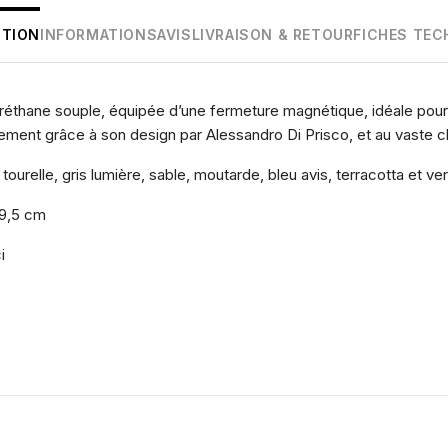
PTION
INFORMATIONS
AVIS
LIVRAISON & RETOUR
FICHES TEC
uréthane souple, équipée d’une fermeture magnétique, idéale pour 
ement grâce à son design par Alessandro Di Prisco, et au vaste ch
tourelle, gris lumière, sable, moutarde, bleu avis, terracotta et ver
19,5 cm
i