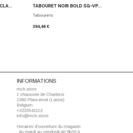
TABOURET BLANC / BOIS CLAIR NUDE SG-VNL-C01
TABOURET NOIR BOLD SG-VPB-C06
Tabourets
394,46 €
INFORMATIONS
mch.store
1 chaussée de Charleroi
1380 Plancenoit (Lasne)
Belgium
+3223541112
info@mch.store
Horaires d'ouverture du magasin:
du mardi au vendredi de 9h30 à