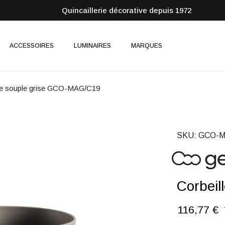
Quincaillerie décorative depuis 1972
ACCESSOIRES
LUMINAIRES
MARQUES
le souple grise GCO-MAG/C19
SKU
GCO-M
Corbei
116,77 €