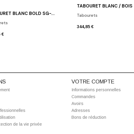
TABOURET BLANC BOLD SG-VPB-C01
Tabourets
rets
344,85 €
 €
NS
VOTRE COMPTE
ement
Informations personnelles
Commandes
Avoirs
fessionnelles
Adresses
ilisation
Bons de réduction
ection de la vie privée