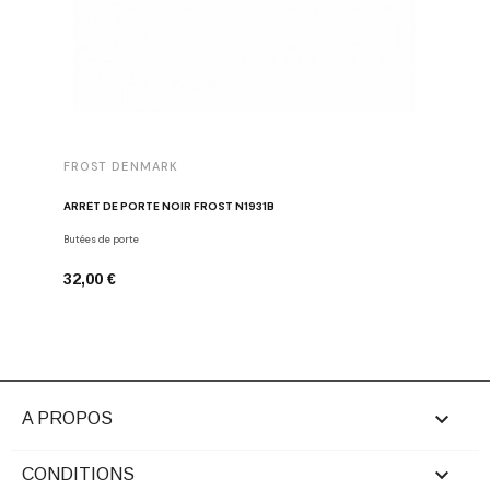
FROST DENMARK
FROST 
ARRÊT DE PORTE NOIR FROST N1931B
POIGNÉE 
Butées de porte
Poignées d
32,00 €
16,00 €

A PROPOS

CONDITIONS