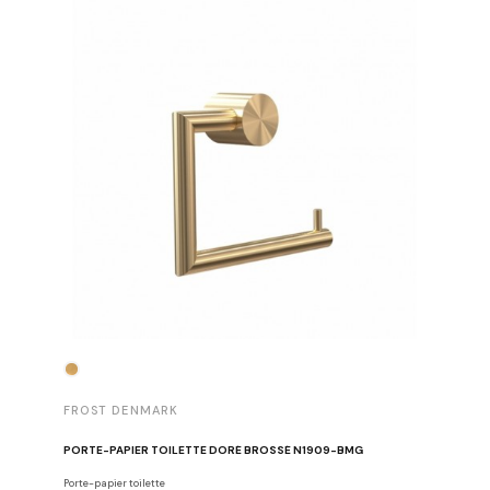
FROST 
FROST DENMARK
ETAGÈRE
PORTE-PAPIER TOILETTE DORÉ BROSSÉ N1909-BMG
Étagères d
Porte-papier toilette