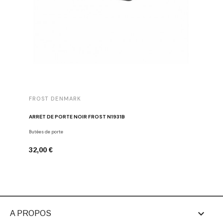
FROST DENMARK
FROST 
ARRÊT DE PORTE NOIR FROST N1931B
POIGNÉE 
Butées de porte
Poignées d
32,00 €
16,00 €

A PROPOS