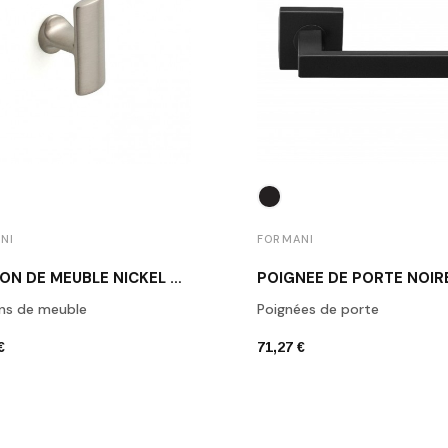
NI
FORMANI
BOUTON DE MEUBLE NICKEL MAT 1929M NS
ns de meuble
Poignées de porte
€
71,27 €