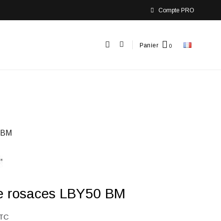
Compte PRO
Panier
 BM
de rosaces LBY50 BM
TC