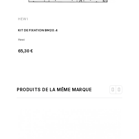
HEWI
HEWI
KIT DE FIXATION BM20.4
KIT DE F
Hewi
Hewi
65,30 €
82,98 €
PRODUITS DE LA MÊME MARQUE