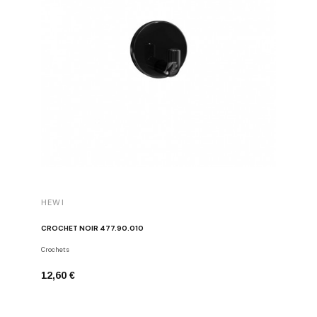
HEWI
HEWI
CROCHET NOIR 477.90.010
CROCHET
Crochets
Crochets
12,60 €
12,60 €