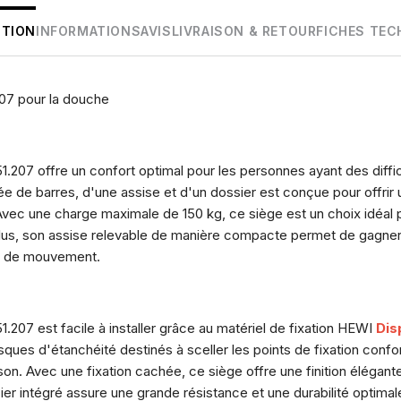
PTION
INFORMATIONS
AVIS
LIVRAISON & RETOUR
FICHES TEC
207 pour la douche
.207 offre un confort optimal pour les personnes ayant des diffic
 de barres, d'une assise et d'un dossier est conçue pour offrir 
ur. Avec une charge maximale de 150 kg, ce siège est un choix idéa
 plus, son assise relevable de manière compacte permet de gagne
rté de mouvement.
.207 est facile à installer grâce au matériel de fixation HEWI
Dis
sques d'étanchéité destinés à sceller les points de fixation con
aison. Avec une fixation cachée, ce siège offre une finition élégan
r intégré assure une grande résistance et une durabilité optimal