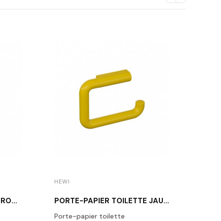
HEWI
HEWI
PORTE-PAPIER TOILETTE ROUGE 477.21.100
PORTE-PAPIER TOILETTE JAUNE 477.21.100
Porte-papier toilette
Poign