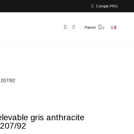
Compte PRO
Panier
.207/92
elevable gris anthracite
.207/92