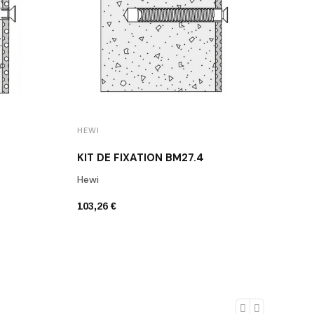
HEWI
HEWI
KIT DE FIXATION BM27.4
KIT 
Hewi
Hewi
103,26 €
82,98