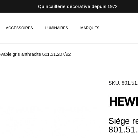
Quincaillerie décorative depuis 1972
ACCESSOIRES
LUMINAIRES
MARQUES
evable gris anthracite 801.51.207/92
SKU
801.51
Siège r
801.51