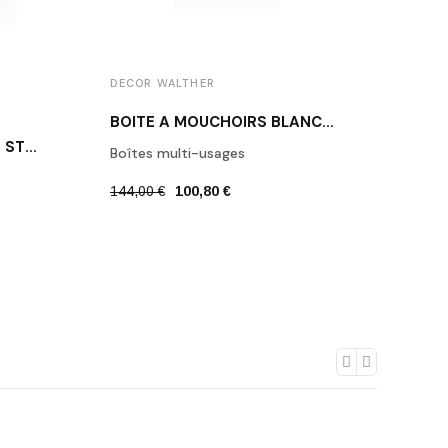
DECOR WALTHER
BOÎTE À MOUCHOIRS BLANCHE STONE KBQ
TABOURET BLANC STONE STOOL
Boîtes multi-usages
144,00 €
100,80 €