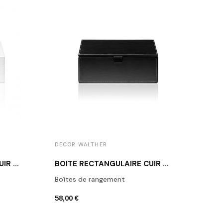
DECOR WALTHER
DECO
BOÎTE RECTANGULAIRE CUIR BLANC BROWNIE BOD2
BOÎTE RECTANGULAIRE CUIR NOIR BROWNIE BMD2
Boîtes de rangement
Porte
58,00 €
42,00