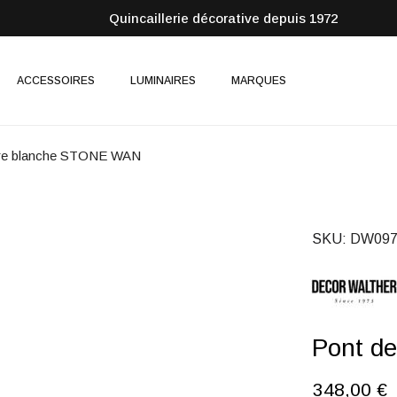
Quincaillerie décorative depuis 1972
ACCESSOIRES
LUMINAIRES
MARQUES
ire blanche STONE WAN
SKU
DW097
Pont d
348,00 €