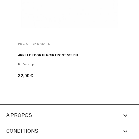
FROST DENMARK
FROST 
ARRÊT DE PORTE NOIR FROST N1931B
POIGNÉE 
Butées de porte
Poignées d
32,00 €
16,00 €

A PROPOS

CONDITIONS