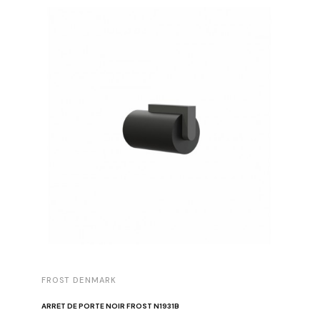
FROST DENMARK
FROST 
ARRÊT DE PORTE NOIR FROST N1931B
POIGNÉE 