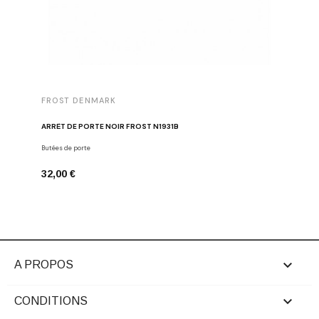
FROST DENMARK
FROST 
ARRÊT DE PORTE NOIR FROST N1931B
POIGNÉE 
Butées de porte
Poignées d
32,00 €
16,00 €

A PROPOS

CONDITIONS