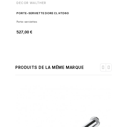
DECOR WALTHER
DECOR 
PORTE-SERVIETTE DORÉ CL HTD60
CROCHET
Porte-serviettes
Crochets
527,00 €
208,00 
PRODUITS DE LA MÊME MARQUE
-30%