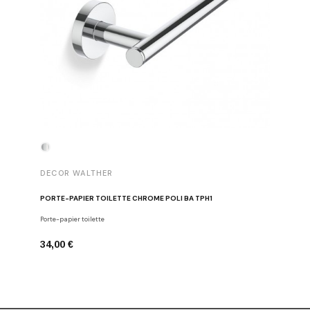
DECOR WALTHER
DECOR 
PORTE-PAPIER TOILETTE CHROME POLI BA TPH1
PATÈRE 
Porte-papier toilette
Crochets
34,00 €
29,00 €