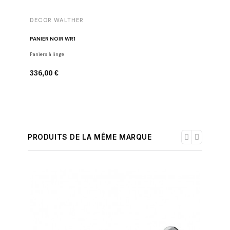
DECOR WALTHER
DECOR 
PANIER NOIR WR1
POUBELLE
Paniers à linge
Poubelles
336,00 €
168,00 
PRODUITS DE LA MÊME MARQUE
-30%