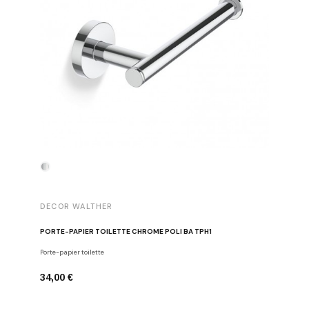
DECOR WALTHER
DECOR 
PORTE-PAPIER TOILETTE CHROME POLI BA TPH1
PATÈRE 
Porte-papier toilette
Crochets
34,00 €
29,00 €