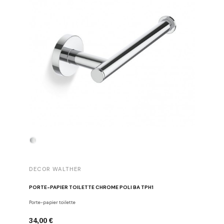
DECOR WALTHER
DECOR 
PORTE-PAPIER TOILETTE CHROME POLI BA TPH1
PATÈRE 
Porte-papier toilette
Crochets
34,00 €
29,00 €