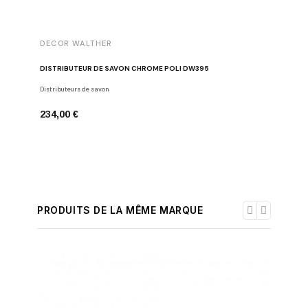
DECOR WALTHER
DECOR 
DISTRIBUTEUR DE SAVON CHROME POLI DW395
PORTE-PA
Distributeurs de savon
Porte-papie
234,00 €
136,00 
PRODUITS DE LA MÊME MARQUE
-30%