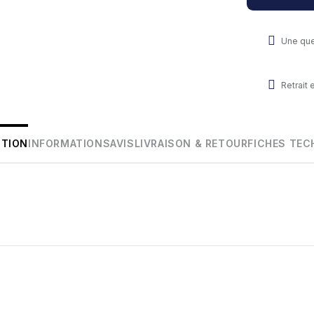
Une que
Retrait
PTION
INFORMATIONS
AVIS
LIVRAISON & RETOUR
FICHES TEC