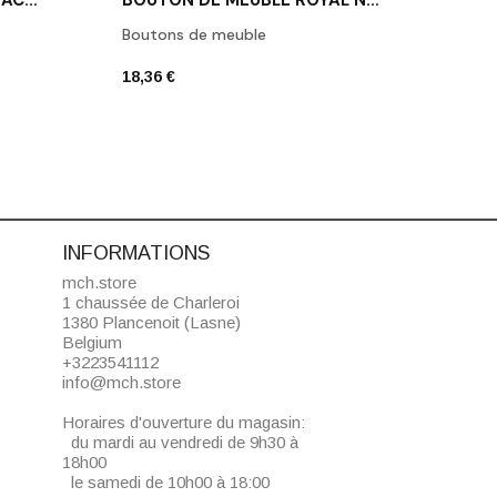
Poign
Boutons de meuble
29,14
18,36 €
INFORMATIONS
mch.store
1 chaussée de Charleroi
1380 Plancenoit (Lasne)
Belgium
+3223541112
info@mch.store
Horaires d'ouverture du magasin:
du mardi au vendredi de 9h30 à
18h00
le samedi de 10h00 à 18:00