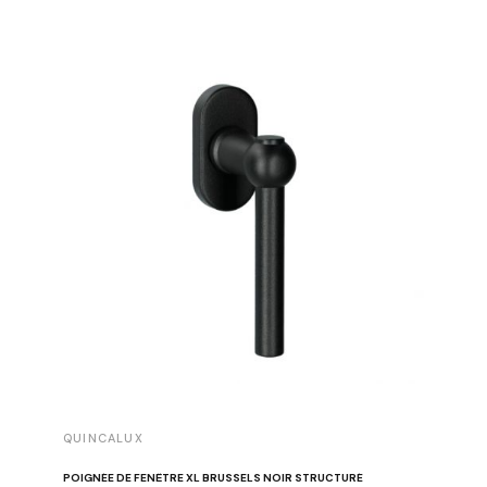
QUINCALUX
QUINCA
POIGNÉE DE FENÊTRE XL BRUSSELS NOIR STRUCTURÉ