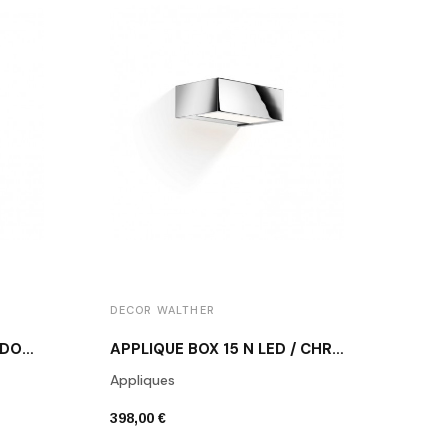
DECOR WALTHER
DECO
APPLIQUE BOX 15 N LED / DORÉ ROSE
APPLIQUE BOX 15 N LED / CHROME POLI
Appliques
Appli
398,00 €
398,0