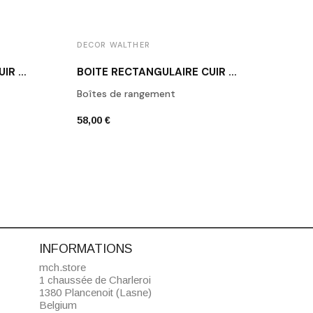
DECOR WALTHER
DECO
BOÎTE RECTANGULAIRE CUIR BLANC BROWNIE BOD2
BOÎTE RECTANGULAIRE CUIR NOIR BROWNIE BMD2
Boîtes de rangement
Porte
58,00 €
42,00
INFORMATIONS
mch.store
1 chaussée de Charleroi
1380 Plancenoit (Lasne)
Belgium