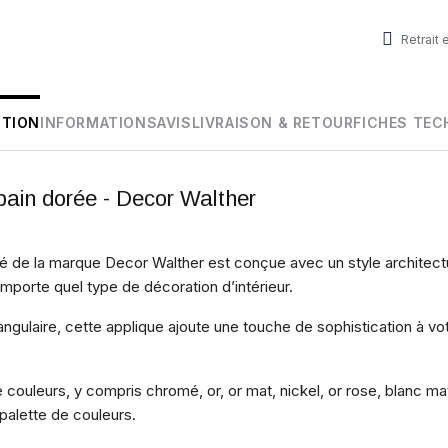
Retrait
PTION
INFORMATIONS
AVIS
LIVRAISON & RETOUR
FICHES TEC
bain dorée - Decor Walther
ré de la marque Decor Walther est conçue avec un style architectu
importe quel type de décoration d’intérieur.
ngulaire, cette applique ajoute une touche de sophistication à vo
couleurs, y compris chromé, or, or mat, nickel, or rose, blanc mat 
 palette de couleurs.