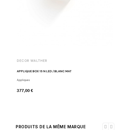
DECOR WALTHER
DECOR 
APPLIQUE BOX 15 N LED / BLANC MAT
APPLIQUE
Appliques
Appliques
377,00 €
377,00 
PRODUITS DE LA MÊME MARQUE