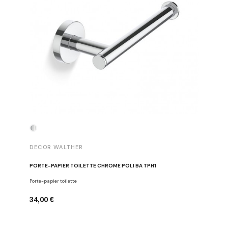
DECOR WALTHER
DECOR 
PORTE-PAPIER TOILETTE CHROME POLI BA TPH1
PATÈRE 
Porte-papier toilette
Crochets
34,00 €
29,00 €