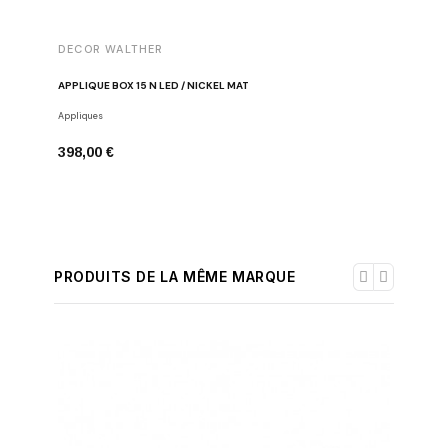
DECOR WALTHER
DECOR 
APPLIQUE BOX 15 N LED / NICKEL MAT
BOX 1-15 
Appliques
Lampes avec
398,00 €
432,00 
PRODUITS DE LA MÊME MARQUE
-30%