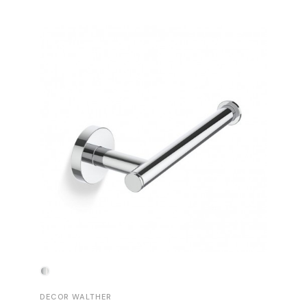
-30%
DECOR WALTHER
DECOR 