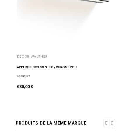
DECOR WALTHER
DECOR 
APPLIQUE BOX 60 N LED / CHROME POLI
BOX 1-15
Appliques
Lampes avec
686,00 €
432,00 
PRODUITS DE LA MÊME MARQUE