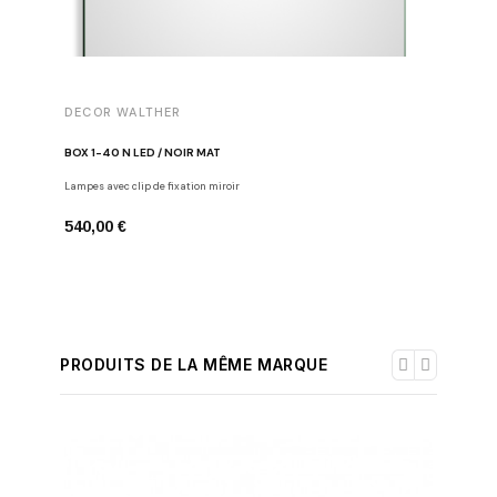
DECOR WALTHER
DECOR 
BOX 1-40 N LED / NOIR MAT
APPLIQUE
Lampes avec clip de fixation miroir
Appliques
540,00 €
396,00 
PRODUITS DE LA MÊME MARQUE
-30%