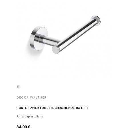
DECOR WALTHER
DECOR 
PORTE-PAPIER TOILETTE CHROME POLI BA TPH1
PATÈRE 
Porte-papier toilette
Crochets
34,00 €
29,00 €