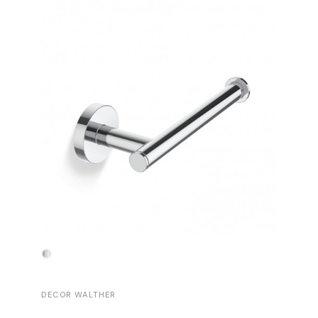
-30%
DECOR WALTHER
DECOR 