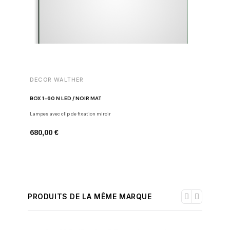
DECOR WALTHER
DECOR 
BOX 1-60 N LED / NOIR MAT
BOX 1-40
Lampes avec clip de fixation miroir
Lampes avec
680,00 €
540,00 
PRODUITS DE LA MÊME MARQUE