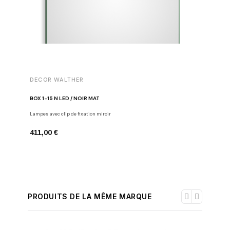
DECOR WALTHER
DECOR 
BOX 1-15 N LED / NOIR MAT
BOX 1-40
Lampes avec clip de fixation miroir
Lampes avec
411,00 €
540,00 
PRODUITS DE LA MÊME MARQUE