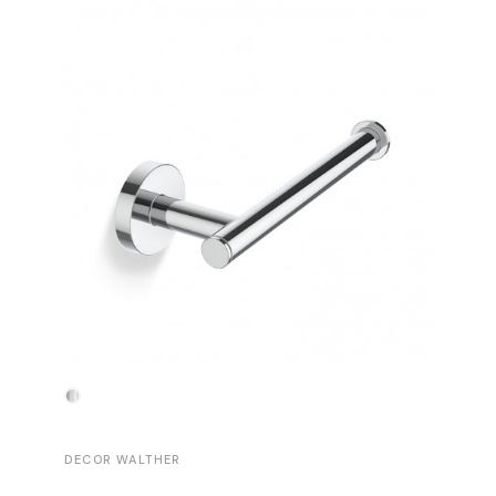
-30%
DECOR WALTHER
DECOR 