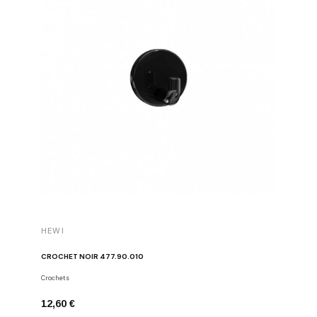
HEWI
HEWI
CROCHET NOIR 477.90.010
CROCHET
Crochets
Crochets
12,60 €
12,60 €