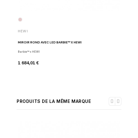
HEWI
HEWI
MIROIR ROND AVEC LED BARBIE™ X HEWI
DISTRIBU
Barbie™ x HEWI
Barbie™ x
1 684,01 €
303,87 
PRODUITS DE LA MÊME MARQUE