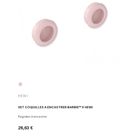
HEWI
HEWI
SET COQUILLES À ENCASTRER BARBIE™ X HEWI
ENSEMBLE
Poignées à encastrer
Barbie™ x
26,63 €
189,57 