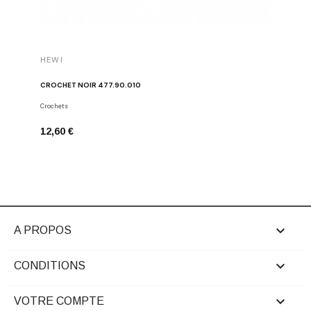
HEWI
HEWI
CROCHET NOIR 477.90.010
CROCHET
Crochets
Crochets
12,60 €
12,60 €

A PROPOS

CONDITIONS

VOTRE COMPTE