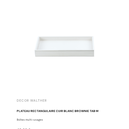
DECOR WALTHER
DECOR 
PLATEAU RECTANGULAIRE CUIR BLANC BROWNIE TAB M
PLATEAU 
Boîtes multi-usages
Boîtes mul