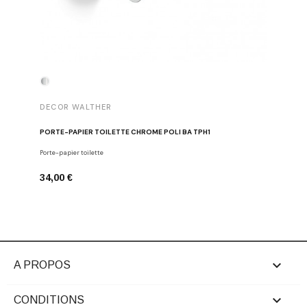
DECOR WALTHER
DECOR 
PORTE-PAPIER TOILETTE CHROME POLI BA TPH1
PATÈRE 
Porte-papier toilette
Crochets
34,00 €
29,00 €

A PROPOS

CONDITIONS