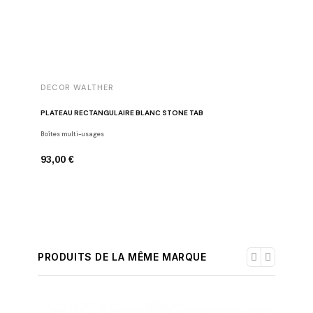
DECOR WALTHER
DECOR 
PLATEAU RECTANGULAIRE BLANC STONE TAB
PORTE-S
Boîtes multi-usages
Porte-serv
93,00 €
175,00 
PRODUITS DE LA MÊME MARQUE
-30%