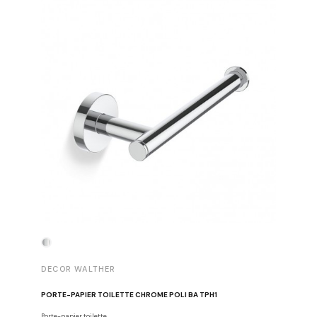
DECOR WALTHER
DECOR 
PORTE-PAPIER TOILETTE CHROME POLI BA TPH1
PATÈRE 
Porte-papier toilette
Crochets