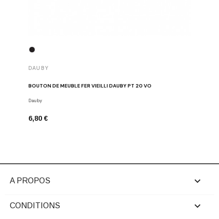
DAUBY
DAUBY
BOUTON DE MEUBLE FER VIEILLI DAUBY PT 20 VO
BOUTON 
Dauby
Boutons de
6,80 €
10,24 €

A PROPOS

CONDITIONS