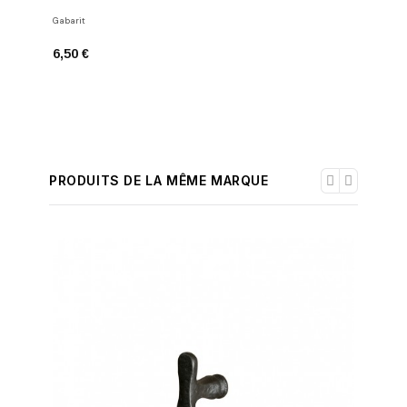
BOUTON D
Gabarit
Boutons de
6,50 €
9,06 €
PRODUITS DE LA MÊME MARQUE