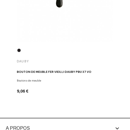
DAUBY
DAUBY
BOUTON DE MEUBLE FER VIEILLI DAUBY PBU 37 VO
BOUTON D
Boutons de meuble
Dauby
9,06 €
6,80 €

A PROPOS