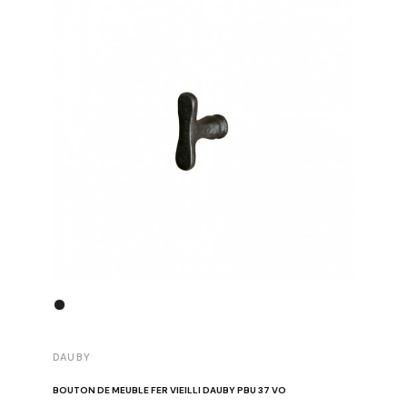
DAUBY
DAUBY
BOUTON DE MEUBLE FER VIEILLI DAUBY PBU 37 VO
BOUTON D