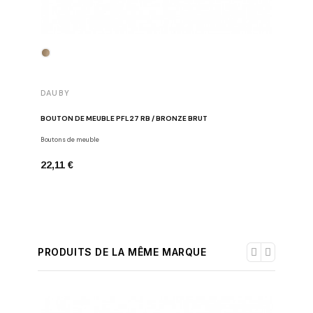
DAUBY
DAUBY
BOUTON DE MEUBLE PFL27 RB / BRONZE BRUT
BOUTON D
Boutons de meuble
Boutons de
22,11 €
26,08 €
PRODUITS DE LA MÊME MARQUE