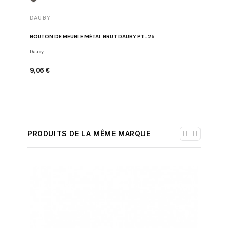
DAUBY
DAUBY
BOUTON DE MEUBLE MÉTAL BRUT DAUBY PT-25
BOUTON 
Dauby
Boutons de
9,06 €
9,06 €
PRODUITS DE LA MÊME MARQUE