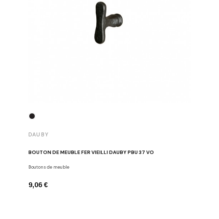
DAUBY
DAUBY
BOUTON DE MEUBLE FER VIEILLI DAUBY PBU 37 VO
BOUTON D
Boutons de meuble
Dauby
9,06 €
6,80 €