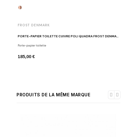
FROST 
FROST DENMARK
PATÈRES
PORTE-PAPIER TOILETTE CUIVRE POLI QUADRA FROST DENMARK
Crochets
Porte-papier toilette
87,00 €
185,00 €
PRODUITS DE LA MÊME MARQUE