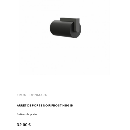
FROST DENMARK
FROST 
ARRÊT DE PORTE NOIR FROST N1931B
POIGNÉE 
Butées de porte
Poignées d
32,00 €
16,00 €