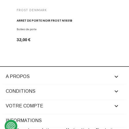
FROST DENMARK
FROST 
ARRÊT DE PORTE NOIR FROST N1931B
POIGNÉE 
Butées de porte
Poignées d
32,00 €
16,00 €

A PROPOS

CONDITIONS

VOTRE COMPTE
INFORMATIONS