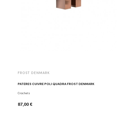
FROST DENMARK
FROST 
PATÈRES CUIVRE POLI QUADRA FROST DENMARK
PATÈRES 
Crochets
Crochets
87,00 €
97,00 €