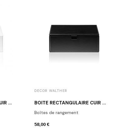
DECOR WALTHER
DECO
BOÎTE RECTANGULAIRE CUIR BLANC BROWNIE BOD2
BOÎTE RECTANGULAIRE CUIR NOIR BROWNIE BMD2
Boîtes de rangement
Porte
58,00 €
42,00