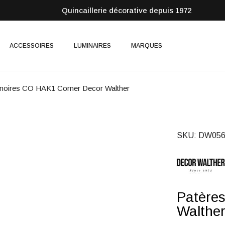
Quincaillerie décorative depuis 1972
ACCESSOIRES
LUMINAIRES
MARQUES
 noires CO HAK1 Corner Decor Walther
SKU
DW056
Patère
Walthe