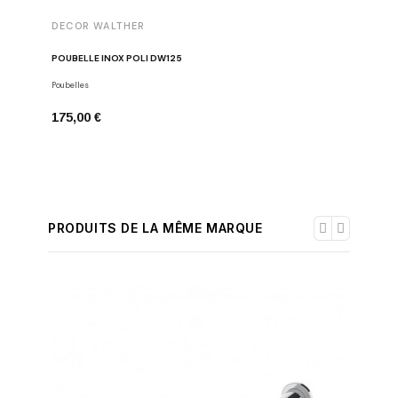
DECOR WALTHER
DECOR 
POUBELLE INOX POLI DW125
PORTE-PA
Poubelles
Porte-papie
175,00 €
34,00 €
PRODUITS DE LA MÊME MARQUE
-30%