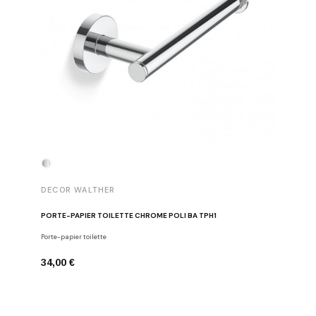
DECOR WALTHER
DECOR 
PORTE-PAPIER TOILETTE CHROME POLI BA TPH1
PATÈRE 
Porte-papier toilette
Crochets
34,00 €
29,00 €