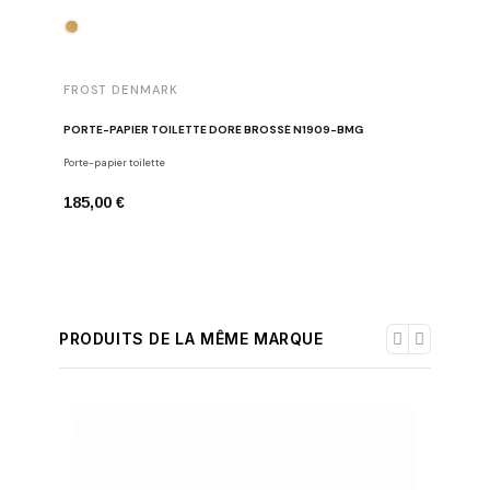
FROST 
FROST DENMARK
PORTE-S
PORTE-PAPIER TOILETTE DORÉ BROSSÉ N1909-BMG
Porte-serv
Porte-papier toilette
195,00 
185,00 €
PRODUITS DE LA MÊME MARQUE