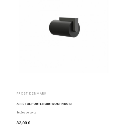
FROST DENMARK
FROST 
ARRÊT DE PORTE NOIR FROST N1931B
POIGNÉE 
Butées de porte
Poignées d
32,00 €
16,00 €