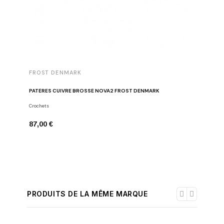
FROST DENMARK
FROST 
PATÈRES CUIVRE BROSSÉ NOVA2 FROST DENMARK
DISTRIBU
Crochets
Distribute
87,00 €
204,00 
PRODUITS DE LA MÊME MARQUE