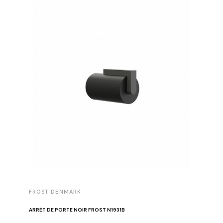
FROST DENMARK
FROST 
ARRÊT DE PORTE NOIR FROST N1931B
POIGNÉE 